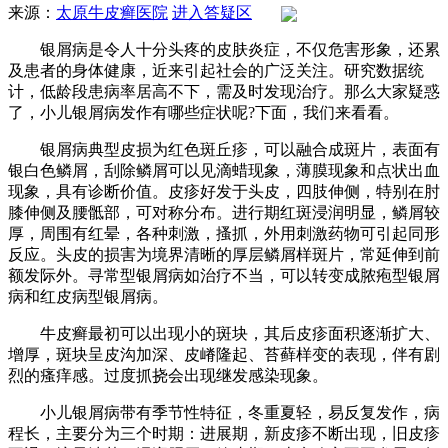
来源：
太原牛皮癣医院
进入答疑区
银屑病是令人十分头疼的皮肤炎症，不仅危害形象，还累
及患者的身体健康，近来引起社会的广泛关注。研究数据统
计，低龄段患病率居高不下，需及时发现治疗。那么大家疑惑
了，小儿银屑病发作有哪些症状呢?下面，我们来看看。
银屑病典型皮损为红色斑丘疹，可以融合成斑片，表面有
银白色鳞屑，刮除鳞屑可以见滴蜡现象，薄膜现象和点状出血
现象，具有诊断价值。皮疹好发于头皮，四肢伸侧，特别在肘
膝伸侧及腰骶部，可对称分布。进行期红斑浸润明显，鳞屑较
厚，周围有红晕，各种刺激，搔抓，外用刺激药物可引起同形
反应。头皮的损害为境界清晰的厚层鳞屑样斑片，常延伸到前
额发际外。寻常型银屑病如治疗不当，可以转变成脓疱型银屑
病和红皮病型银屑病。
牛皮癣最初可以出现小的斑块，其后皮疹面积逐渐扩大、
增厚，斑块呈皮沟加深、皮嵴隆起、苔藓样变的表现，伴有剧
烈的瘙痒感。过度抓挠会出现继发感染现象。
小儿银屑病带有季节性特征，冬重夏轻，易反复发作，病
程长，主要分为三个时期：进展期，新皮疹不断出现，旧皮疹