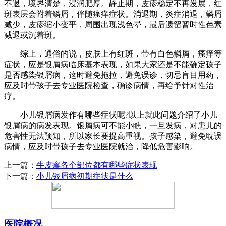
不退，境界清楚，浸润肥厚。静止期，皮疹稳定不再发展，红
斑表层会附着鳞屑，伴随瘙痒症状。消退期，炎症消退，鳞屑
减少，皮疹缩小变平，周围出现浅色晕，最后遗留暂时性色素
减退或沉着斑。
综上，通俗的说，皮肤上有红斑，带有白色鳞屑，瘙痒等
症状，应是银屑病临床基本表现，如果大家还是不能确定孩子
是否感染银屑病，这时避免拖拉，避免误诊，切忌盲目用药，
应及时带孩子去专业医院检查，确诊病情，再给予针对性治
疗。
小儿银屑病发作有哪些症状呢?以上就此问题介绍了小儿
银屑病的病发表现。银屑病可不能小瞧，一旦发病，对患儿的
危害性无法预知，所以家长要提高重视。孩子感染，避免耽误
病情，应及时带孩子去专业医院就治，降低危害影响。
上一篇：
牛皮癣各个部位都有哪些症状表现
下一篇：
小儿银屑病初期症状是什么
医院概况