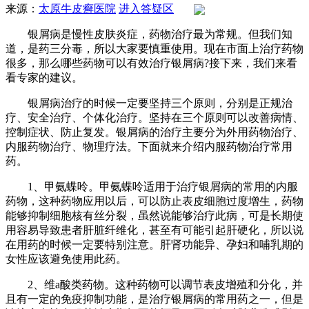
来源：
太原牛皮癣医院
进入答疑区
银屑病是慢性皮肤炎症，药物治疗最为常规。但我们知
道，是药三分毒，所以大家要慎重使用。现在市面上治疗药物
很多，那么哪些药物可以有效治疗银屑病?接下来，我们来看
看专家的建议。
银屑病治疗的时候一定要坚持三个原则，分别是正规治
疗、安全治疗、个体化治疗。坚持在三个原则可以改善病情、
控制症状、防止复发。银屑病的治疗主要分为外用药物治疗、
内服药物治疗、物理疗法。下面就来介绍内服药物治疗常用
药。
1、甲氨蝶呤。甲氨蝶呤适用于治疗银屑病的常用的内服
药物，这种药物应用以后，可以防止表皮细胞过度增生，药物
能够抑制细胞核有丝分裂，虽然说能够治疗此病，可是长期使
用容易导致患者肝脏纤维化，甚至有可能引起肝硬化，所以说
在用药的时候一定要特别注意。肝肾功能异、孕妇和哺乳期的
女性应该避免使用此药。
2、维a酸类药物。这种药物可以调节表皮增殖和分化，并
且有一定的免疫抑制功能，是治疗银屑病的常用药之一，但是